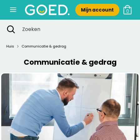
Verder
Mijn account
naar
0
inhoud
Zoeken
Zoekopdracht
Zoeken
Zoeken
Zoeken
sluiten
Huis
Communicatie & gedrag
Communicatie & gedrag
Nieuw