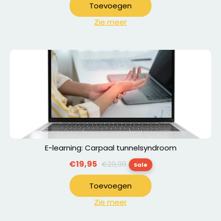
Toevoegen
Zie meer
E-learning: Carpaal tunnelsyndroom
Normale
€19,95
€29,99
Sale
prijs
Toevoegen
Zie meer