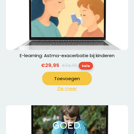
E-learning: Astma-exacerbatie bij kinderen
Normale
€29,95
€34,99
Sale
prijs
Toevoegen
Zie meer