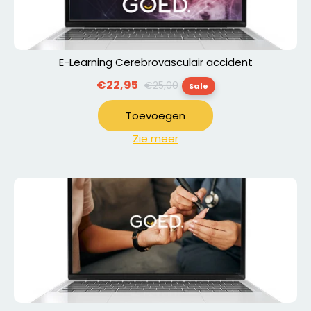
E-Learning Cerebrovasculair accident
Normale
€22,95
€25,00
Sale
prijs
Toevoegen
Zie meer