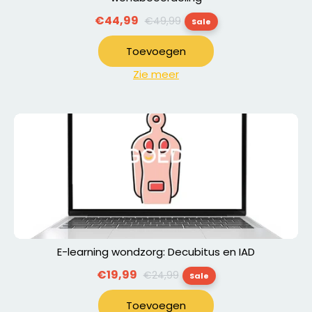
Normale
€44,99
€49,99
Sale
prijs
Toevoegen
Zie meer
E-learning wondzorg: Decubitus en IAD
Normale
€19,99
€24,99
Sale
prijs
Toevoegen