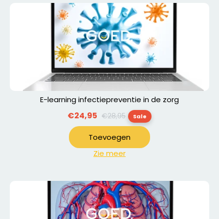
E-learning infectiepreventie in de zorg
Normale
€24,95
€28,95
Sale
prijs
Toevoegen
Zie meer