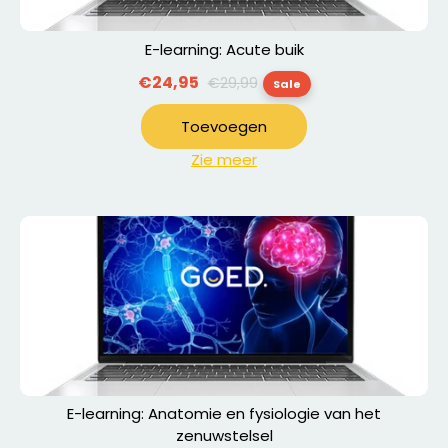
E-learning: Acute buik
Normale
€24,95
€29,99
Sale
prijs
Toevoegen
Zie meer
E-learning: Anatomie en fysiologie van het
zenuwstelsel