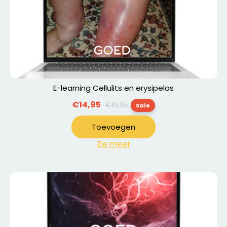
E-learning Cellulits en erysipelas
Normale
€14,95
€19,95
Sale
prijs
Toevoegen
Zie meer