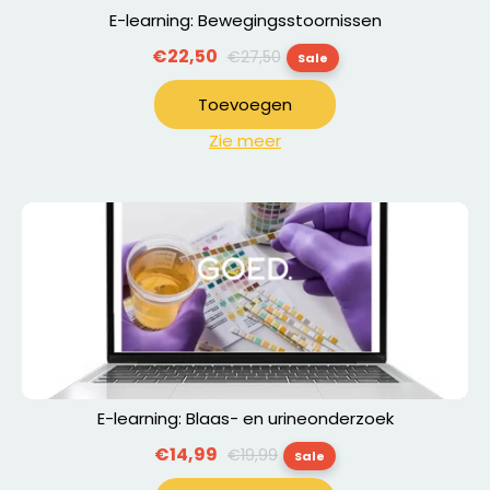
E-learning: Bewegingsstoornissen
Normale
€22,50
€27,50
Sale
prijs
Toevoegen
Zie meer
E-learning: Blaas- en urineonderzoek
Normale
€14,99
€19,99
Sale
prijs