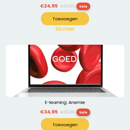
Normale
€24,95
€29,99
Sale
prijs
Toevoegen
Zie meer
E-learning: Anemie
Normale
€34,95
€39,99
Sale
prijs
Toevoegen