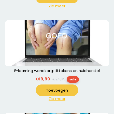
Zie meer
E-learning wondzorg: Littekens en huidherstel
Normale
€19,99
€24,99
Sale
prijs
Toevoegen
Zie meer