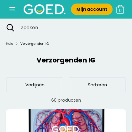
Verder
Mijn account
naar
0
inhoud
Zoeken
Zoekopdracht
Zoeken
Zoeken
Zoeken
sluiten
Huis
Verzorgenden IG
Verzorgenden IG
Nieuw
Verfijnen
Sorteren
60 producten