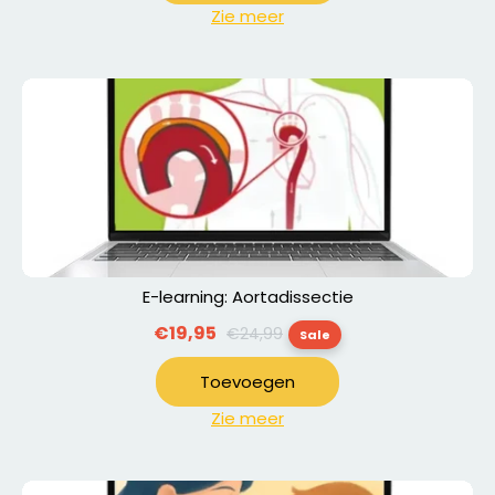
Zie meer
E-learning: Aortadissectie
Normale
€19,95
€24,99
Sale
prijs
Toevoegen
Zie meer