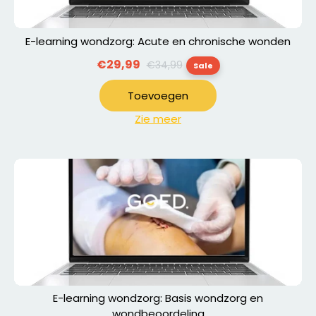
E-learning wondzorg: Acute en chronische wonden
Normale
€29,99
€34,99
Sale
prijs
Toevoegen
Zie meer
E-learning wondzorg: Basis wondzorg en
wondbeoordeling