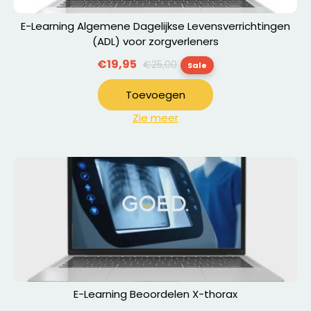
E-Learning Algemene Dagelijkse Levensverrichtingen
(ADL) voor zorgverleners
Normale
€19,95
€25,00
Sale
prijs
Toevoegen
Zie meer
E-Learning Beoordelen X-thorax