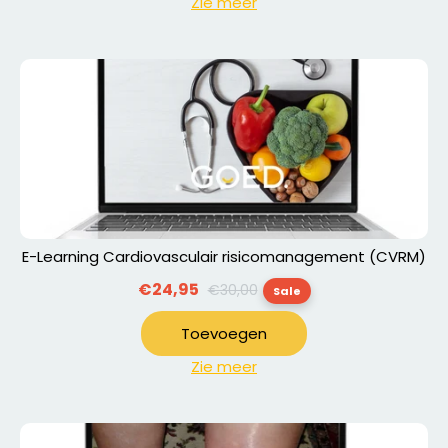
Zie meer
E-Learning Cardiovasculair risicomanagement (CVRM)
Normale
€24,95
€30,00
Sale
prijs
Toevoegen
Zie meer