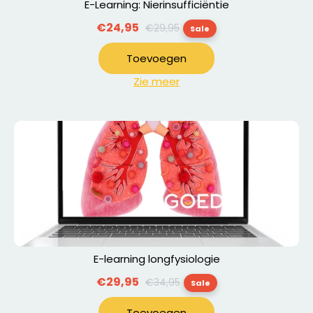
E-Learning: Nierinsufficiëntie
Normale
€24,95
€29,95
Sale
prijs
Toevoegen
Zie meer
E-learning longfysiologie
Normale
€29,95
€34,95
Sale
prijs
Toevoegen