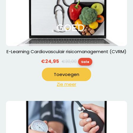
E-Learning Cardiovasculair risicomanagement (CVRM)
Normale
€24,95
€30,00
Sale
prijs
Toevoegen
Zie meer