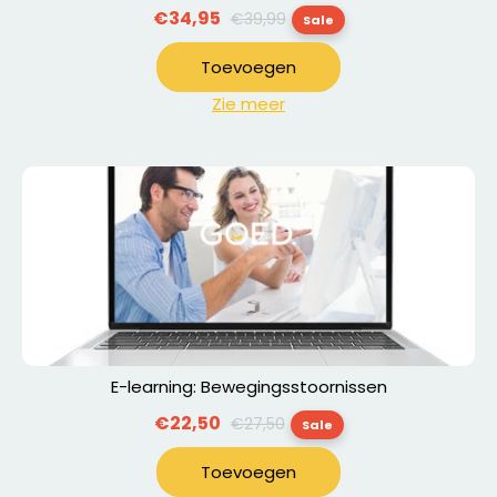
Normale
€34,95
€39,99
Sale
prijs
Toevoegen
Zie meer
E-learning: Bewegingsstoornissen
Normale
€22,50
€27,50
Sale
prijs
Toevoegen