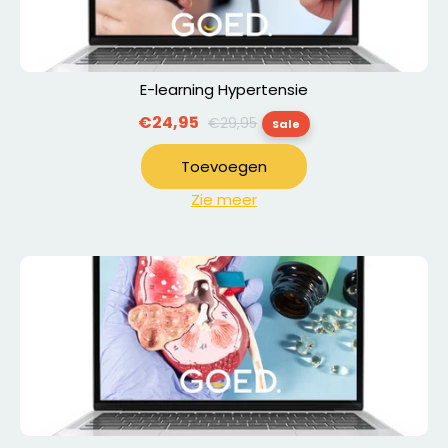
E-learning Hypertensie
Normale
€24,95
€29,95
Sale
prijs
Toevoegen
Zie meer