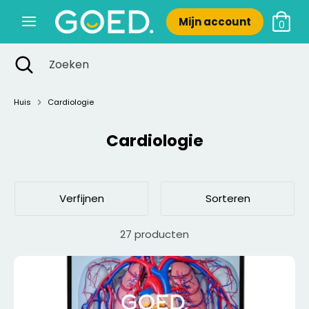
Verder
Mijn account
naar
0
inhoud
Zoeken
Zoekopdracht
Zoeken
Zoeken
Zoeken
sluiten
Huis
Cardiologie
Cardiologie
Nieuw
Verfijnen
Sorteren
27 producten