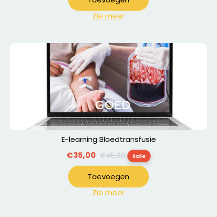
Zie meer
E-learning Bloedtransfusie
Normale
€35,00
€45,00
Sale
prijs
Toevoegen
Zie meer