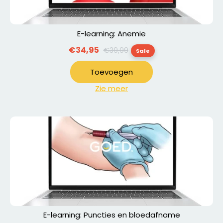
E-learning: Anemie
Normale
€34,95
€39,99
Sale
prijs
Toevoegen
Zie meer
E-learning: Puncties en bloedafname