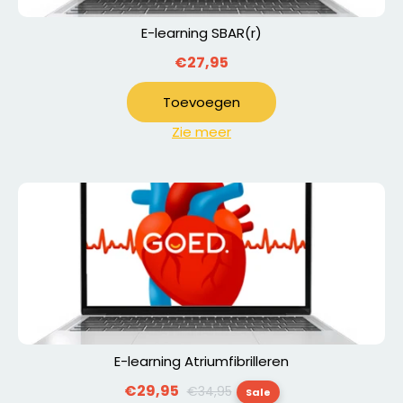
E-learning SBAR(r)
€27,95
Toevoegen
Zie meer
E-learning Atriumfibrilleren
Normale
€29,95
€34,95
Sale