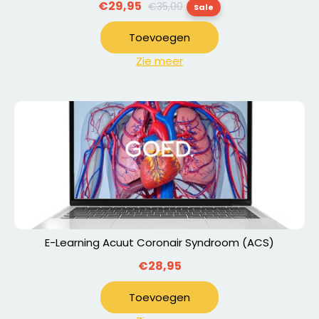
Normale
€29,95
€35,00
Sale
prijs
Toevoegen
Zie meer
E-Learning Acuut Coronair Syndroom (ACS)
€28,95
Toevoegen