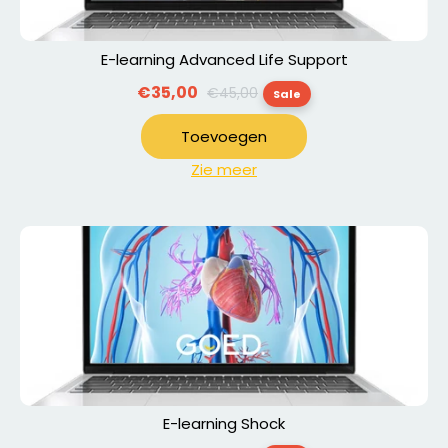
E-learning Advanced Life Support
Normale
€35,00
€45,00
Sale
prijs
Toevoegen
Zie meer
E-learning Shock