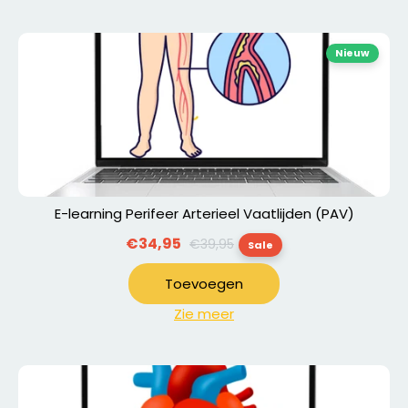
Nieuw
E-learning Perifeer Arterieel Vaatlijden (PAV)
Normale
€34,95
€39,95
Sale
prijs
Toevoegen
Zie meer