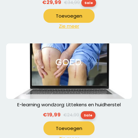
Normale
€29,99
€34,99
Sale
prijs
Toevoegen
Zie meer
E-learning wondzorg: Littekens en huidherstel
Normale
€19,99
€24,99
Sale
prijs
Toevoegen