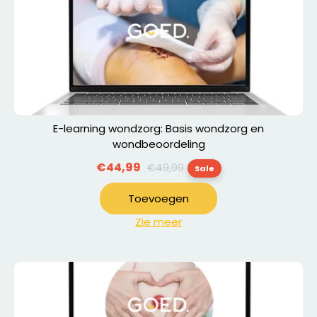
E-learning wondzorg: Basis wondzorg en
wondbeoordeling
Normale
€44,99
€49,99
Sale
prijs
Toevoegen
Zie meer