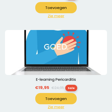
prijs
Toevoegen
Zie meer
E-learning Pericarditis
Normale
€19,95
€24,95
Sale
prijs
Toevoegen
Zie meer