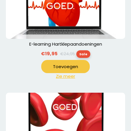
E-learning Hartklepaandoeningen
Normale
€19,95
€24,95
Sale
prijs
Toevoegen
Zie meer