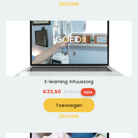
Zie meer
E-learning: Infuuszorg
Normale
€33,50
€39,99
Sale
prijs
Toevoegen
Zie meer