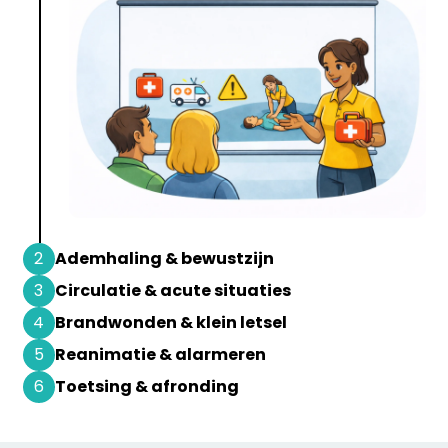
2
Ademhaling & bewustzijn
3
Circulatie & acute situaties
4
Brandwonden & klein letsel
5
Reanimatie & alarmeren
6
Toetsing & afronding