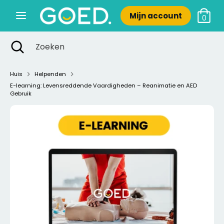
Verder
Mijn account
naar
0
inhoud
Zoeken
Zoekopdracht
Zoeken
Zoeken
Zoeken
sluiten
Huis
Helpenden
E-learning: Levensreddende Vaardigheden – Reanimatie en AED
Gebruik
Nieuw