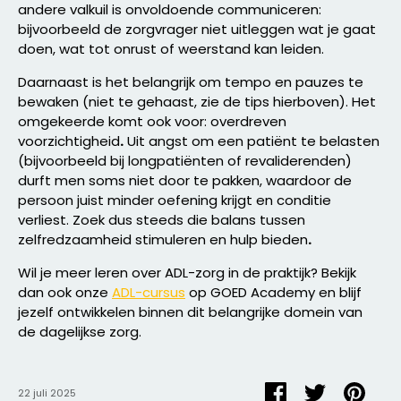
andere valkuil is onvoldoende communiceren:
bijvoorbeeld de zorgvrager niet uitleggen wat je gaat
doen, wat tot onrust of weerstand kan leiden.
Daarnaast is het belangrijk om tempo en pauzes te
bewaken (niet te gehaast, zie de tips hierboven). Het
omgekeerde komt ook voor: overdreven
voorzichtigheid
.
Uit angst om een patiënt te belasten
(bijvoorbeeld bij longpatiënten of revaliderenden)
durft men soms niet door te pakken, waardoor de
persoon juist minder oefening krijgt en conditie
verliest. Zoek dus steeds die balans tussen
zelfredzaamheid stimuleren en hulp bieden
.
Wil je meer leren over ADL-zorg in de praktijk? Bekijk
dan ook onze
ADL-cursus
op GOED Academy en blijf
jezelf ontwikkelen binnen dit belangrijke domein van
de dagelijkse zorg.
Deel
Tweet
Pin
22 juli 2025