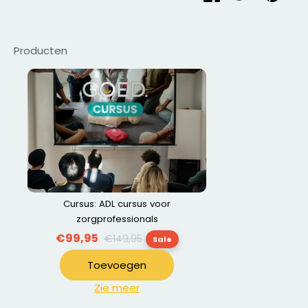
Producten
Cursus: ADL cursus voor
zorgprofessionals
Normale
€99,95
€149,95
Sale
prijs
Toevoegen
Zie meer