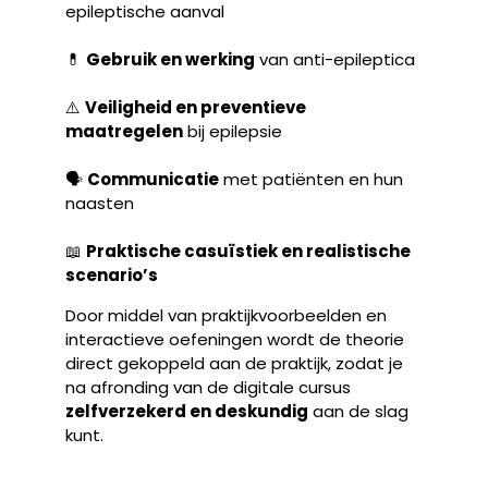
epileptische aanval
💊
Gebruik en werking
van anti-epileptica
⚠️
Veiligheid en preventieve
maatregelen
bij epilepsie
🗣️
Communicatie
met patiënten en hun
naasten
📖
Praktische casuïstiek en realistische
scenario’s
Door middel van praktijkvoorbeelden en
interactieve oefeningen wordt de theorie
direct gekoppeld aan de praktijk, zodat je
na afronding van de digitale cursus
zelfverzekerd en deskundig
aan de slag
kunt.