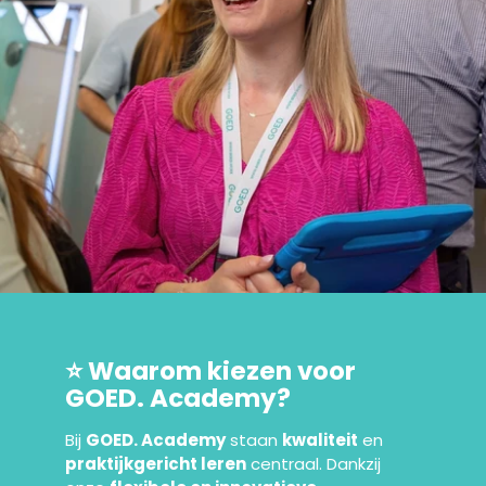
⭐ Waarom kiezen voor
GOED. Academy?
Bij
GOED. Academy
staan
kwaliteit
en
praktijkgericht leren
centraal. Dankzij