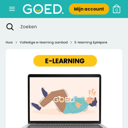
Verder
Mijn account
naar
0
inhoud
Zoeken
Zoekopdracht
Zoeken
Zoeken
Zoeken
sluiten
Huis
Volledige e-learning aanbod
E-learning Epilepsie
Nieuw