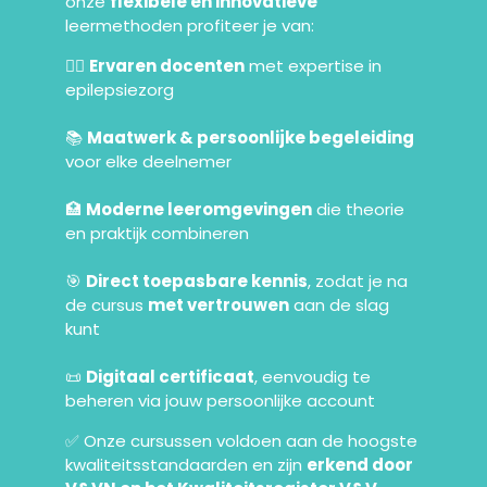
onze
flexibele en innovatieve
leermethoden profiteer je van:
👩‍⚕️
Ervaren docenten
met expertise in
epilepsiezorg
📚
Maatwerk & persoonlijke begeleiding
voor elke deelnemer
🏥
Moderne leeromgevingen
die theorie
en praktijk combineren
🎯
Direct toepasbare kennis
, zodat je na
de cursus
met vertrouwen
aan de slag
kunt
📜
Digitaal certificaat
, eenvoudig te
beheren via jouw persoonlijke account
✅ Onze cursussen voldoen aan de hoogste
kwaliteitsstandaarden en zijn
erkend door